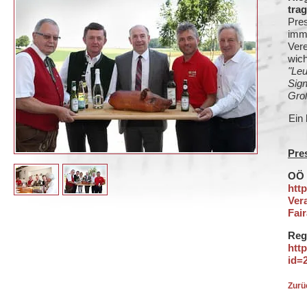
tra
Pres
imme
Vere
wich
"Leu
Sign
Groß
Ein
Pre
OÖ 
htt
Ver
Fai
Reg
htt
id=
Zurü