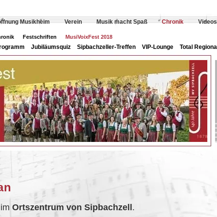
öffnung Musikheim
Verein
Musik macht Spaß
Chronik
Videos
hronik
Festschriften
MusiVoixFest 2018
rogramm
Jubiläumsquiz
Sipbachzeller-Treffen
VIP-Lounge
Total Regiona
an
 im
Ortszentrum von Sipbachzell
.