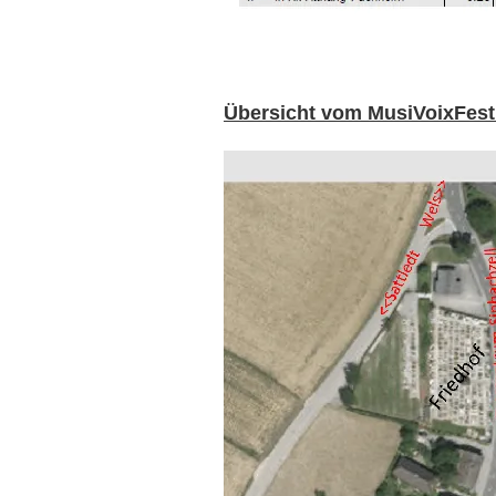
Übersicht vom MusiVoixFest