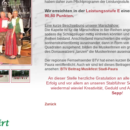
haben daher zum Pflichtprogramm der Leistungsstufe 
Wir erreichten in der
Leistungsstufe E
ein
90,80 Punkten
.
Eine kurze Beschreibung unserer Marschshow:
Die Kapelle ist für die Marschshow in 6er-Reihen angetr
sodass die Schlagzeuger mittig eintreten könnten und
Reihen bestand. Anschließend marschierten die einze
sonnenstrahlenförmig auseinander, dann in Form von
Quadraten ausgehend, bilden die MusikerInnen ein gr
des Donauwalzers „tanzen“ die MusikerInnen auseinan
Der regionale Fernsehsender BTV hat einen kurzen Bei
Paura veröffentlicht. Auch wir sind teil dieses Beitrag
ansehen:
BTV Beitrag Musikfest Stadl-Paura
An dieser Stelle herzliche Gratulation an all
Erfolg und vor allem an unseren Stabführer S
wiedermal wieviel Kreativität, Geduld und 
Sepp
!
Zurück