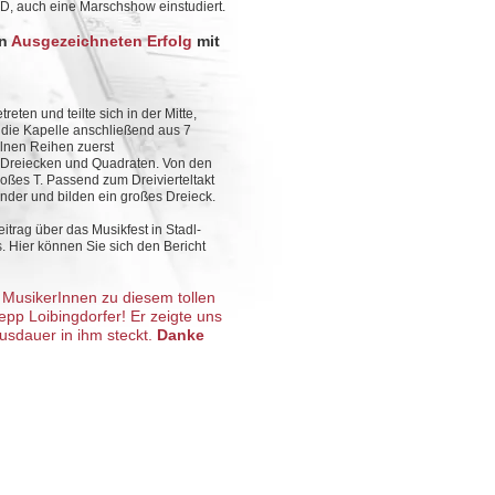
D, auch eine Marschshow einstudiert.
en
Ausgezeichneten Erfolg
mit
eten und teilte sich in der Mitte,
 die Kapelle anschließend aus 7
lnen Reihen zuerst
 Dreiecken und Quadraten. Von den
oßes T. Passend zum Dreivierteltakt
der und bilden ein großes Dreieck.
trag über das Musikfest in Stadl-
es. Hier können Sie sich den Bericht
e MusikerInnen zu diesem tollen
epp Loibingdorfer! Er zeigte uns
Ausdauer in ihm steckt.
Danke