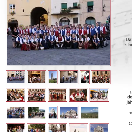
Dat
sta
de
jä
b
C