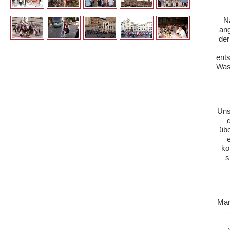
N
an
der
ent
Was
Uns
übe
ko
s
Man