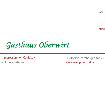
An d
Zurü
Impressum
Kontakt
OBMANN: Sternberger Karl • 
©
Futureweb GmbH
www.mv-sipbachzell.at