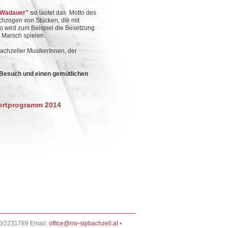
so
s Wadauer"
lautet das Motto des
chzogen von Stücken, die mit
o wird zum Beispiel die Besetzung
 Marsch spielen.
achzeller MusikerInnen, der
n Besuch und einen gemütlichen
ertprogramm 2014
0/2231789 Email:
office@mv-sipbachzell.at
•