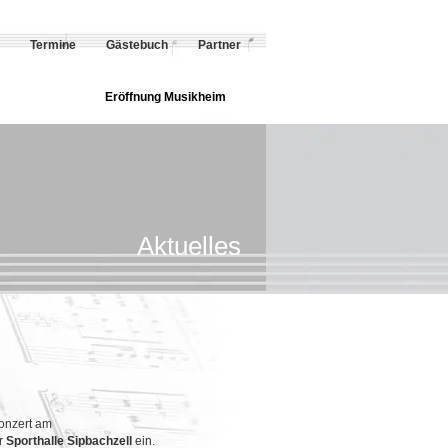
Termine
Gästebuch
Partner
Eröffnung Musikheim
Aktuelles
Konzert am
r
Sporthalle Sipbachzell
ein
.