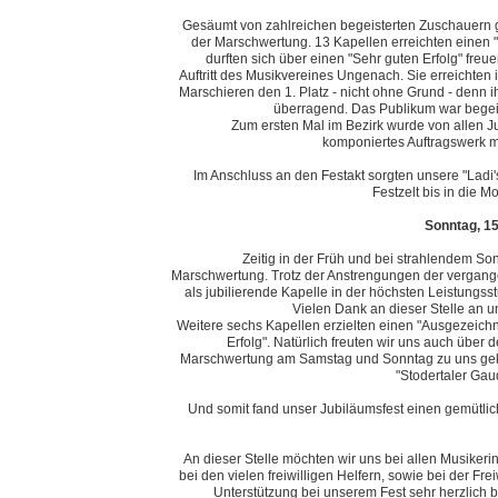
Gesäumt von zahlreichen begeisterten Zuschauern gi
der Marschwertung. 13 Kapellen erreichten einen 
durften sich über einen "Sehr guten Erfolg" fre
Auftritt des Musikvereines Ungenach. Sie erreichte
Marschieren den 1. Platz - nicht ohne Grund - denn
überragend. Das Publikum war begei
Zum ersten Mal im Bezirk wurde von allen J
komponiertes Auftragswerk m
Im Anschluss an den Festakt sorgten unsere "Ladi
Festzelt bis in die M
Sonntag, 15
Zeitig in der Früh und bei strahlendem So
Marschwertung. Trotz der Anstrengungen der vergan
als jubilierende Kapelle in der höchsten Leistungsst
Vielen Dank an dieser Stelle an u
Weitere sechs Kapellen erzielten einen "Ausgezeichn
Erfolg". Natürlich freuten wir uns auch über
Marschwertung am Samstag und Sonntag zu uns gek
"Stodertaler Gau
Und somit fand unser Jubiläumsfest einen gemütli
An dieser Stelle möchten wir uns bei allen Musiker
bei den vielen freiwilligen Helfern, sowie bei der Fre
Unterstützung bei unserem Fest sehr herzlich