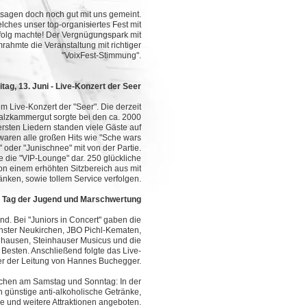
rsagen doch noch gut mit uns gemeint.
elches unser top-organisiertes Fest mit
folg machte! Der Vergnügungspark mit
ahmte die Veranstaltung mit richtiger
"VoixFest-Stimmung".
itag, 13. Juni - Live-Konzert der Seer
m Live-Konzert der "Seer". Die derzeit
Salzkammergut sorgte bei den ca. 2000
rsten Liedern standen viele Gäste auf
 waren alle großen Hits wie "Sche wars
 oder "Junischnee" mit von der Partie.
e die "VIP-Lounge" dar. 250 glückliche
on einem erhöhten Sitzbereich aus mit
änken, sowie tollem Service verfolgen.
 - Tag der Jugend und Marschwertung
d. Bei "Juniors in Concert" gaben die
hster Neukirchen, JBO Pichl-Kematen,
hausen, Steinhauser Musicus und die
 Besten. Anschließend folgte das Live-
r der Leitung von Hannes Buchegger.
dlichen am Samstag und Sonntag: In der
n günstige anti-alkoholische Getränke,
e und weitere Attraktionen angeboten.