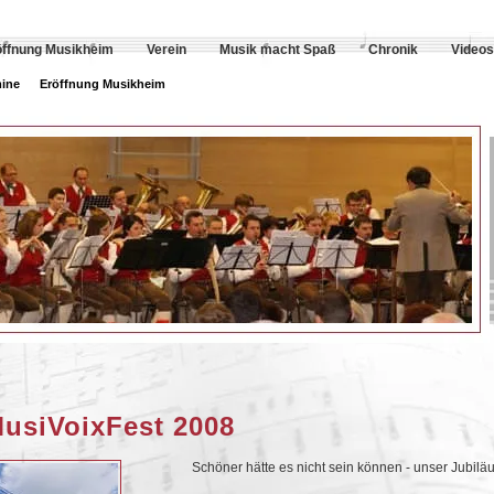
öffnung Musikheim
Verein
Musik macht Spaß
Chronik
Videos
ine
Eröffnung Musikheim
MusiVoixFest 2008
Schöner hätte es nicht sein können - unser Jubilä