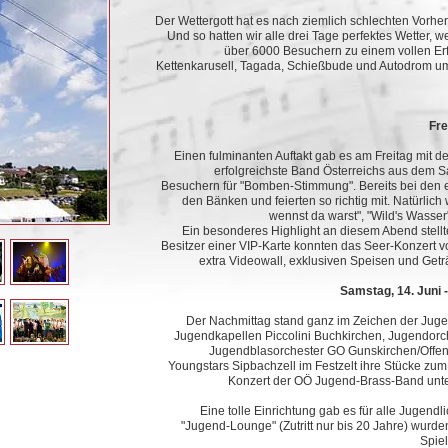
Der Wettergott hat es nach ziemlich schlechten Vorhe
Und so hatten wir alle drei Tage perfektes Wetter, w
über 6000 Besuchern zu einem vollen Er
Kettenkarusell, Tagada, Schießbude und Autodrom umr
Fre
Einen fulminanten Auftakt gab es am Freitag mit de
erfolgreichste Band Österreichs aus dem 
Besuchern für "Bomben-Stimmung". Bereits bei den e
den Bänken und feierten so richtig mit. Natürlich
wennst da warst", "Wild's Wasser"
Ein besonderes Highlight an diesem Abend stellt
Besitzer einer VIP-Karte konnten das Seer-Konzert v
extra Videowall, exklusiven Speisen und Getr
Samstag, 14. Juni
Der Nachmittag stand ganz im Zeichen der Jugen
Jugendkapellen Piccolini Buchkirchen, Jugendorc
Jugendblasorchester GO Gunskirchen/Offen
Youngstars Sipbachzell im Festzelt ihre Stücke zum
Konzert der OÖ Jugend-Brass-Band unte
Eine tolle Einrichtung gab es für alle Jugen
"Jugend-Lounge" (Zutritt nur bis 20 Jahre) wurde
Spiel