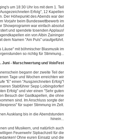
ng's um 18:30 Uhr los mit dem 1. Teil
"Ausgezeichneten Erfolg", 12 Kapellen
uen. Der Höhepunkt des Abends war der
n im Vorjahr beim Bundeswettbewerb im
 ihr Showprogramm war einfach absolut
stert und spendete tosenden Applaus!
ugendkapellen ein von Albin Zaininger
it dem Namen "Am Puls" uraufgeführt.
's Läuse" mit böhmischer Blasmusik im
orgenstunden so richtig für Stimmung...
. Juni - Marschwertung und VoixFest
nnenschein begann der zweite Teil der
genen Tage und Wochen erreichten wir
ufe "E" einen "Ausgzeichneten Erfolg"!
nseren Stabführer Sepp Loibingdorfer!
ten Erfolg" und vier einen "Sehr guten
 den Besuch der Gastkapellen, die ohne
ommen sind. Im Anschluss sorgte der
diexpress" für super Stimmung im Zelt.
chen Ausklang bis in die Abendstunden
hinein...
innen und Musikern, und natürlich auch
iwilligen Feuerwehr Sipbachzell für die
 bedanken! Ohne euren Einsatz und die