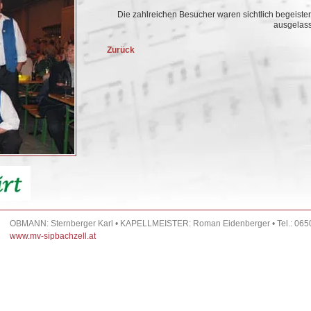
Die zahlreichen Besucher waren sichtlich begeist
ausgelass
Zurück
OBMANN: Sternberger Karl • KAPELLMEISTER: Roman Eidenberger • Tel.: 065
www.mv-sipbachzell.at