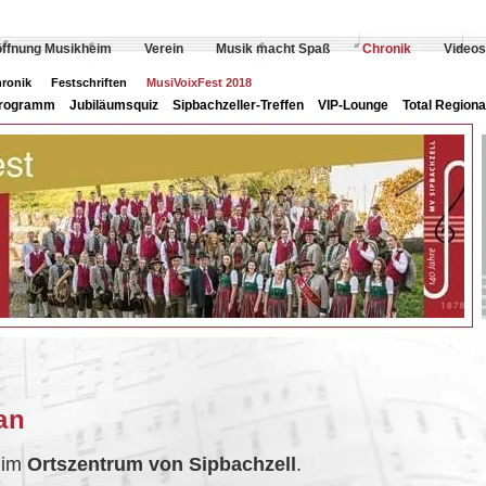
öffnung Musikheim
Verein
Musik macht Spaß
Chronik
Videos
hronik
Festschriften
MusiVoixFest 2018
rogramm
Jubiläumsquiz
Sipbachzeller-Treffen
VIP-Lounge
Total Regiona
an
 im
Ortszentrum von Sipbachzell
.