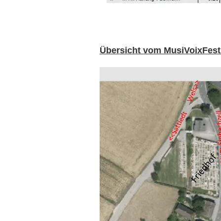
Übersicht vom MusiVoixFest