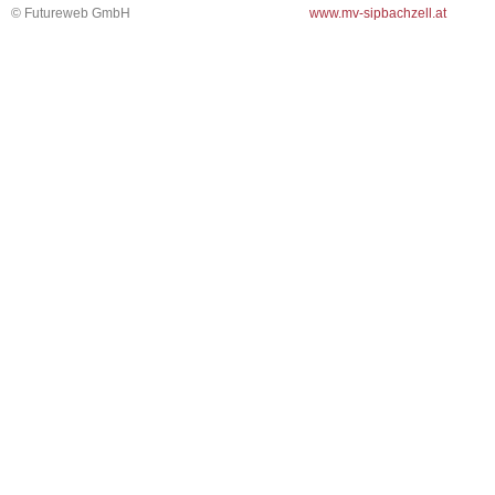
©
Futureweb GmbH
www.mv-sipbachzell.at