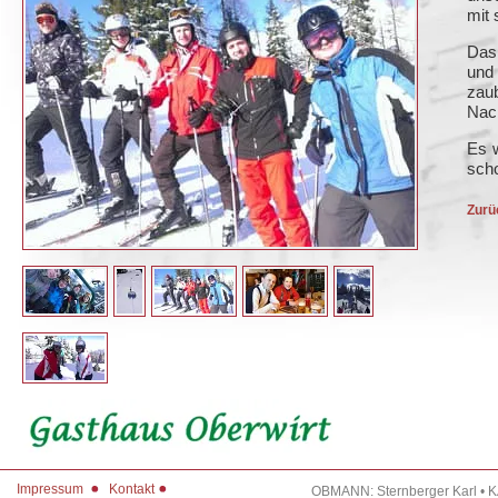
mit 
Das
und
zau
Nac
Es w
sch
Zurü
Impressum
Kontakt
OBMANN: Sternberger Karl • 