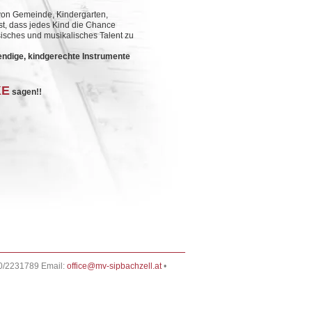
 von Gemeinde, Kindergarten,
st, dass jedes Kind die Chance
isches und musikalisches Talent zu
endige, kindgerechte Instrumente
KE
sagen!!
0/2231789 Email:
office@mv-sipbachzell.at
•