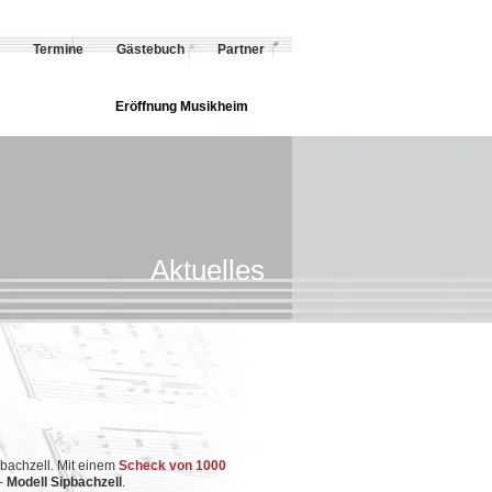
Termine
Gästebuch
Partner
Eröffnung Musikheim
Aktuelles
pbachzell. Mit einem
Scheck von 1000
-
Modell Sipbachzell
.