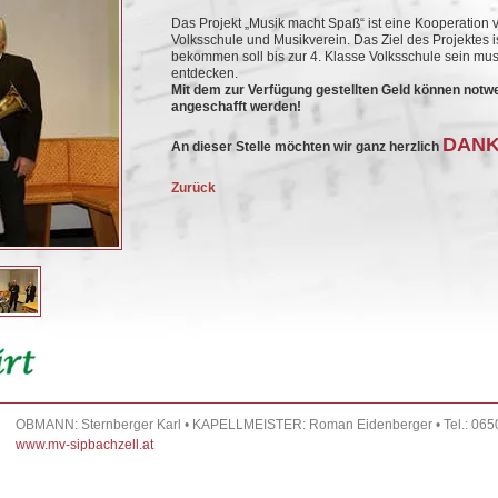
Das Projekt „Musik macht Spaß“ ist eine Kooperation
Volksschule und Musikverein. Das Ziel des Projektes i
bekommen soll bis zur 4. Klasse Volksschule sein mus
entdecken.
Mit dem zur Verfügung gestellten Geld können notw
angeschafft werden!
DAN
An dieser Stelle möchten wir ganz herzlich
Zurück
OBMANN: Sternberger Karl • KAPELLMEISTER: Roman Eidenberger • Tel.: 065
www.mv-sipbachzell.at