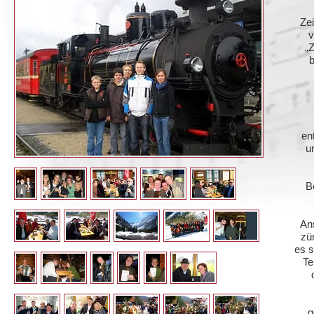
Zei
v
„Z
en
u
B
An
zü
es s
Te
g