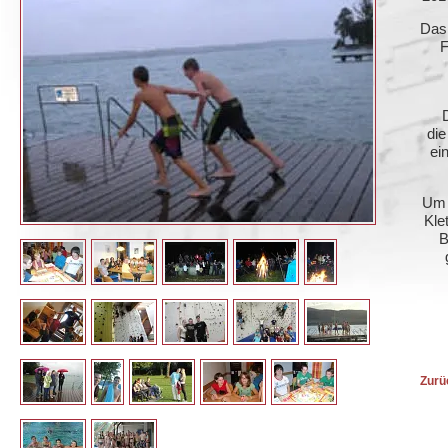
Das 
F
die
ei
Um 
Kle
B
Zurü