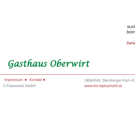
ausb
beim
Zurü
Impressum
Kontakt
OBMANN: Sternberger Karl • 
©
Futureweb GmbH
www.mv-sipbachzell.at