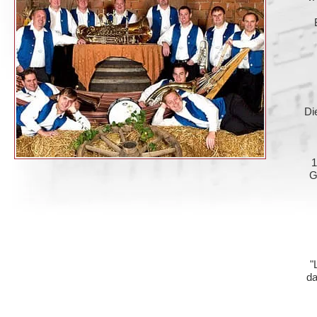
Di
1
G
"
da