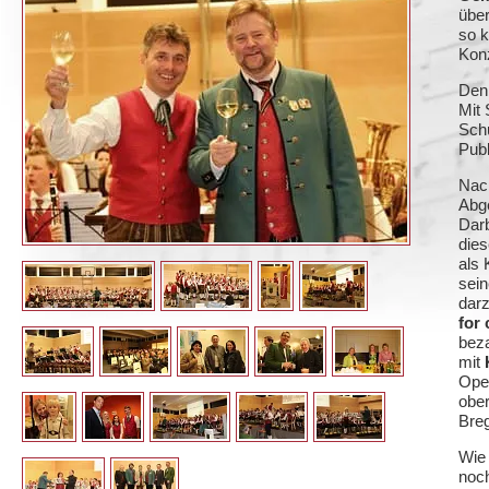
über
so 
Konz
Den 
Mit 
Schü
Pub
Nac
Abge
Darb
dies
als 
sein
darz
for 
beza
mit
Oper
ober
Breg
Wie 
noch