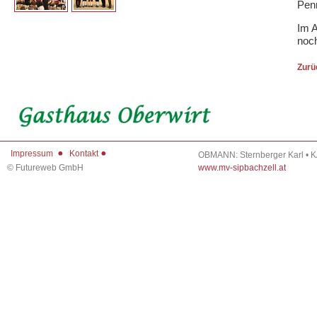
Pen
Im 
noc
Zurü
Impressum
Kontakt
OBMANN: Sternberger Karl • 
©
Futureweb GmbH
www.mv-sipbachzell.at