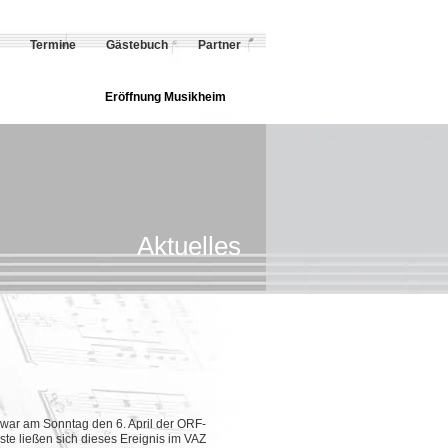
Termine
Gästebuch
Partner
Eröffnung Musikheim
Aktuelles
 war am Sonntag den 6. April der ORF-
te ließen sich dieses Ereignis im VAZ