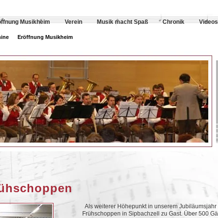
öffnung Musikheim
Verein
Musik macht Spaß
Chronik
Videos
ine
Eröffnung Musikheim
rühschoppen
Als weiterer Höhepunkt in unserem Jubiläumsjahr
Frühschoppen in Sipbachzell zu Gast. Über 500 Gäs