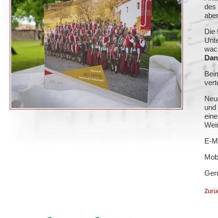
des 
aber
Die 
Unte
wach
Dan
Beim
verte
Neug
und 
eine
Wei
E-M
Mob
Gern
Zurü